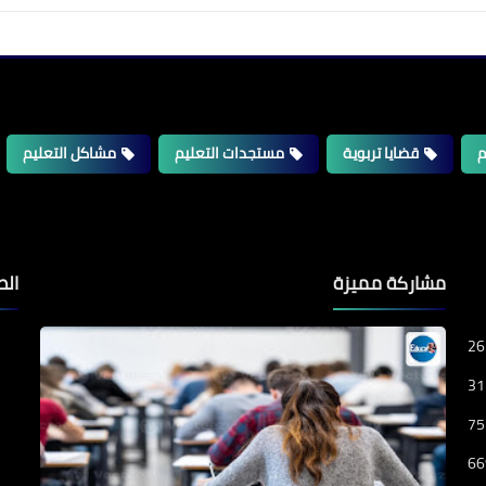
م
قضايا تربوية
مستجدات التعليم
مشاكل التعليم
مشاركة مميزة
الص
26
31
75
66