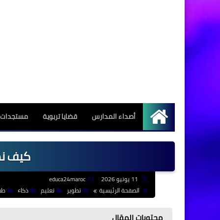
أصداء المدارس
قضايا تربوية
مستجدات ا
الرئيسية
كيف نط
11 يونيو 2026
educa24maroc
الصفحة الرئيسية
تطوير
تعليم
ذكاء
طف
محتويات المقال