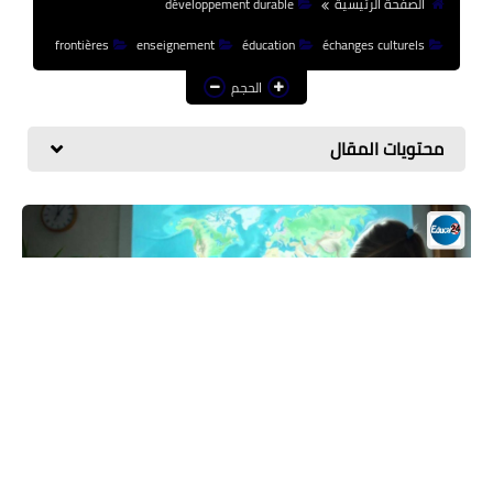
الصفحة الرئيسية
développement durable
منوعات إخبارية
frontières
enseignement
éducation
échanges culturels
مواضيع تربوية
الحجم
وثائق تربوية
محتويات المقال
الشؤون الاجتماعية لأسرة
التعليم