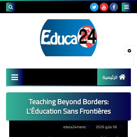
بحث هذه
المدونة
الإلكتروني
الرئيسية
أصداء المدارس
Teaching Beyond Borders:
قضايا تربوية
L'Éducation Sans Frontières
مستجدات التعليم
06 مايو 2026
educa24maroc
مشاكل التعليم