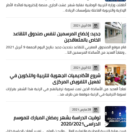
أطقلت وزارة التربية الوطنية نهاية شهر غشت الجاري منصة إلكترونية لفائدة الأطر
الإدارية والتربوية الفاعلة بمؤسسات الريادة…
09 أبريل 2021
جديد: إخضاع المرسمين لنفس صندوق التقاعد
الخاص بالمتعاقدين
قام موقع الصندوق المغربي للتقاعد بتحديث جديد بتاريخ اليوم الجمعة 9 أبريل 2021
، وتفاجأ العديد من الأساتذة المرسمين التا…
02 أبريل 2021
شروع الأكاديميات الجهوية للتربية والتكوين في
تفعيل التفويض المركزي
تفاجأ العديد من الأساتذة الذين تمت تسوية ترقياتهم في الرتبة هذا الشهر بقرارات
تسوية الترقية في الرتبة موقعة من طرف مد…
28 مارس 2021
توقيت الدراسة بشهر رمضان المبارك للموسم
الدراسي2020/2021
قررت وزارة التربية الوطنية والتعليم العالي والبحث العلمي، تغيير أوقات الدراسة خلال