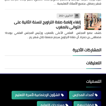
شهر رمضان، بجميع الأسلاك التعليمية. …
07 أبريل 2021
إلغاء إقامة صلاة التراويح للسنة الثانية على
التوالي بالمغرب
كشف عضو المجلس العلمي الأعلى بالمغرب ورئيس المجلس العلمي بوجدة؛
مصطفى بن حمزة، أن صلاة التراويح سيتم منعها خلال شهر رم…
المشاركات الأخيرة
التعليقات
التسميات
أصداء المدارس
الشؤون الإجتماعية لأسرة التعليم
قضايا تربوية
مستجدات التعليم