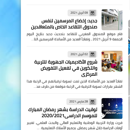
09 أبريل 2021
جديد: إخضاع المرسمين لنفس
صندوق التقاعد الخاص بالمتعاقدين
قام موقع الصندوق المغربي للتقاعد بتحديث جديد بتاريخ اليوم
الجمعة 9 أبريل 2021 ، وتفاجأ العديد من الأساتذة المرسمين التا…
02 أبريل 2021
شروع الأكاديميات الجهوية للتربية
والتكوين في تفعيل التفويض
المركزي
تفاجأ العديد من الأساتذة الذين تمت تسوية ترقياتهم في الرتبة هذا
الشهر بقرارات تسوية الترقية في الرتبة موقعة من طرف مد…
28 مارس 2021
توقيت الدراسة بشهر رمضان المبارك
للموسم الدراسي2020/2021
قررت وزارة التربية الوطنية والتعليم العالي والبحث العلمي، تغيير
أوقات الدراسة خلال شهر رمضان، بجميع الأسلاك التعليمية. …