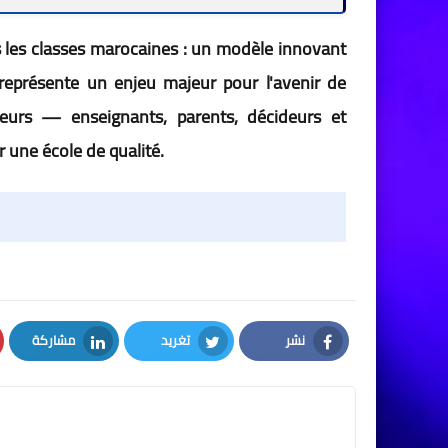
s les classes marocaines : un modèle innovant
s représente un enjeu majeur pour l'avenir de
teurs — enseignants, parents, décideurs et
r une école de qualité.
نشر
تغريد
مشاركة
LinkedIn
Twitter
Facebook