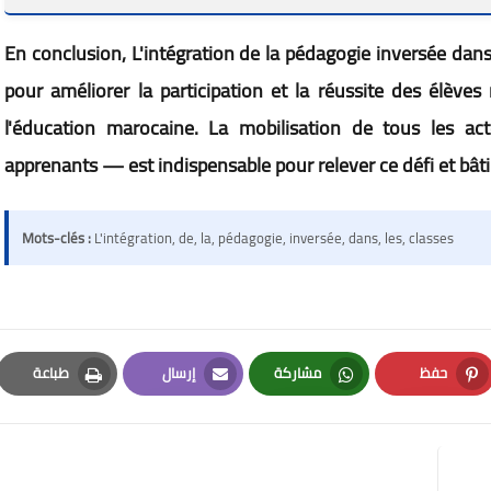
En conclusion, L'intégration de la pédagogie inversée dan
pour améliorer la participation et la réussite des élève
l'éducation marocaine. La mobilisation de tous les ac
apprenants — est indispensable pour relever ce défi et bâti
Mots-clés :
L'intégration, de, la, pédagogie, inversée, dans, les, classes
حفظ
مشاركة
إرسال
طباعة
Print
Email
Whatsapp
Pinterest