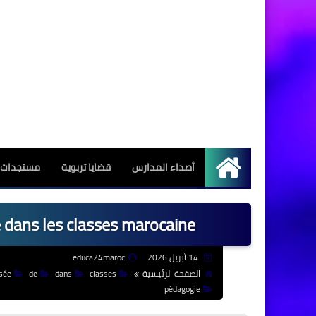
أصداء المدارس
قضايا تربوية
مستجدات ا
الرئيسية
e dans les classes marocaine
14 أبريل 2026
educa24maroc
الصفحة الرئيسية
classes
dans
de
sée
pédagogie