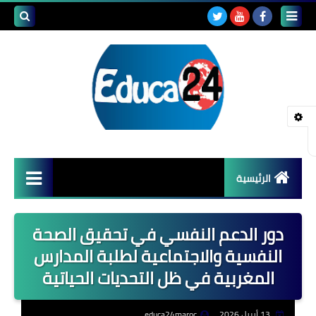
بحث هذه
المدونة
الإلكتروني
الرئيسية
أصداء المدارس
دور الدعم النفسي في تحقيق الصحة
قضايا تربوية
النفسية والاجتماعية لطلبة المدارس
المغربية في ظل التحديات الحياتية
مستجدات التعليم
مشاكل التعليم
13 أبريل 2026
educa24maroc