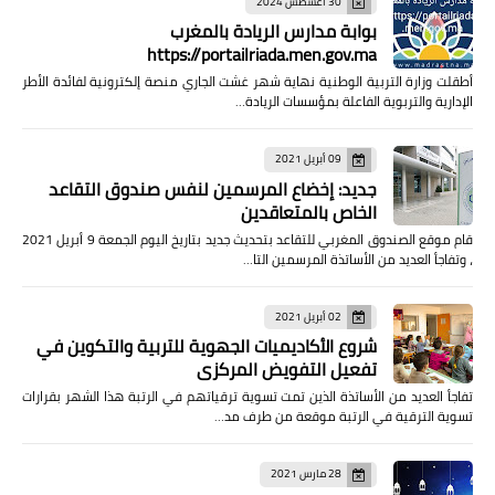
30 أغسطس 2024
بوابة مدارس الريادة بالمغرب
https://portailriada.men.gov.ma
أطقلت وزارة التربية الوطنية نهاية شهر غشت الجاري منصة إلكترونية لفائدة الأطر
الإدارية والتربوية الفاعلة بمؤسسات الريادة…
09 أبريل 2021
جديد: إخضاع المرسمين لنفس صندوق التقاعد
الخاص بالمتعاقدين
قام موقع الصندوق المغربي للتقاعد بتحديث جديد بتاريخ اليوم الجمعة 9 أبريل 2021
، وتفاجأ العديد من الأساتذة المرسمين التا…
02 أبريل 2021
شروع الأكاديميات الجهوية للتربية والتكوين في
تفعيل التفويض المركزي
تفاجأ العديد من الأساتذة الذين تمت تسوية ترقياتهم في الرتبة هذا الشهر بقرارات
تسوية الترقية في الرتبة موقعة من طرف مد…
28 مارس 2021