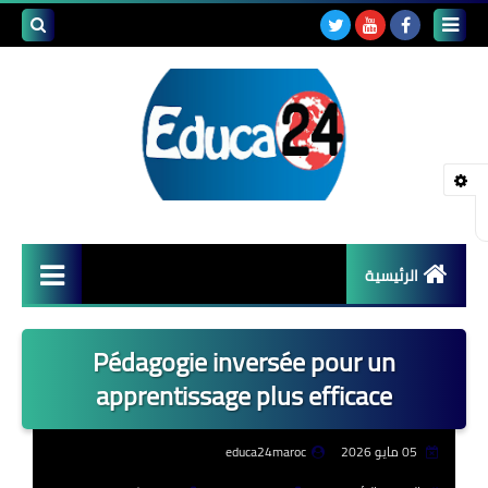
بحث هذه
المدونة
الإلكتروني
الرئيسية
أصداء المدارس
Pédagogie inversée pour un
قضايا تربوية
apprentissage plus efficace
مستجدات التعليم
05 مايو 2026
educa24maroc
مشاكل التعليم