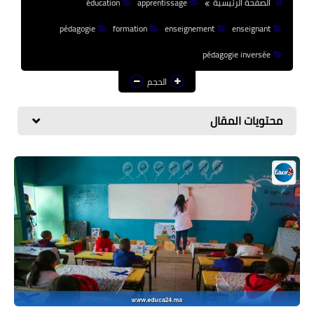
الصفحة الرئيسية
apprentissage
éducation
منوعات إخبارية
pédagogie
formation
enseignement
enseignant
مواضيع تربوية
pédagogie inversée
وثائق تربوية
الحجم
الشؤون الاجتماعية لأسرة
التعليم
محتويات المقال