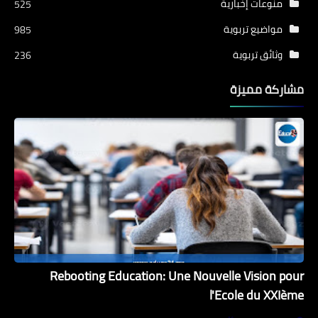
منوعات إخبارية
525
مواضيع تربوية
985
وثائق تربوية
236
مشاركة مميزة
Rebooting Education: Une Nouvelle Vision pour
l'Ecole du XXIème