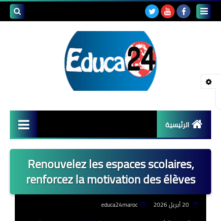
بحث هذه
المدونة
الإلكتروني
الرئيسية
أصداء المدارس
Renouvelez les espaces scolaires,
قضايا تربوية
renforcez la motivation des élèves
مستجدات التعليم
20 أبريل 2026
educa24maroc
مشاكل التعليم