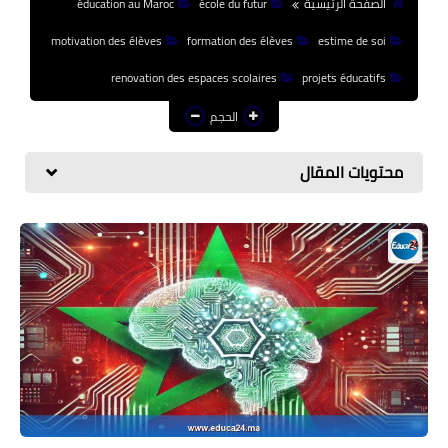
الصفحة الرئيسية
école du futur
éducation au Maroc
منوعات إخبارية
motivation des élèves
formation des élèves
estime de soi
مواضيع تربوية
renovation des espaces scolaires
projets éducatifs
وثائق تربوية
الحجم
الشؤون الاجتماعية لأسرة
التعليم
محتويات المقال