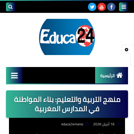
بحث هذه
المدونة
الإلكتروني
الرئيسية
أصداء المدارس
منهج التربية والتعليم: بناء المواطنة
قضايا تربوية
في المدارس المغربية
مستجدات التعليم
16 أبريل 2026
educa24maroc
مشاكل التعليم