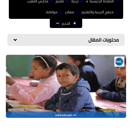
الصفحة الرئيسية
تربية
تعليم
مدارس المغرب
منوعات إخبارية
منهج التربية والتعليم
مهاجر
مواطنة
مواضيع تربوية
الحجم
وثائق تربوية
محتويات المقال
الشؤون الاجتماعية لأسرة
التعليم