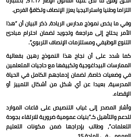
الحق وفق ما نص عليه القانون الإطار 51.17، باعتباره
التزاما وطنيا واستراتيجيا يعزز الإنصاف وتكافؤ الفرص.
وفي ما يخص نموذج مدارس الريادة، ذكر البيان أن “هذا
الأمر يحتاج إلى مراجعة وتجويد لضمان احترام مبادئ
التنوع الوظيفي ومستلزمات الإنصاف التربوي”.
كما شدد على أن نجاح هذا النموذج رهين بفعالية
الممارسات البيداغوجية وتكييفها مع حاجيات المتعلمين
في وضعيات خاصة، لضمان إدماجهم الكامل في الحياة
المدرسية، بعيدا عن أي شكل من أشكال التمييز أو
الإقصاء.
وأشار المصدر إلى غياب التنصيص على قاعات الموارد
للدعم والتأهيل كـ”بنيات عمومية ضرورية للارتقاء بجودة
التعلمات”، وطالب بإدراجها ضمن مكونات التعليم
العمومي في المادة 15.