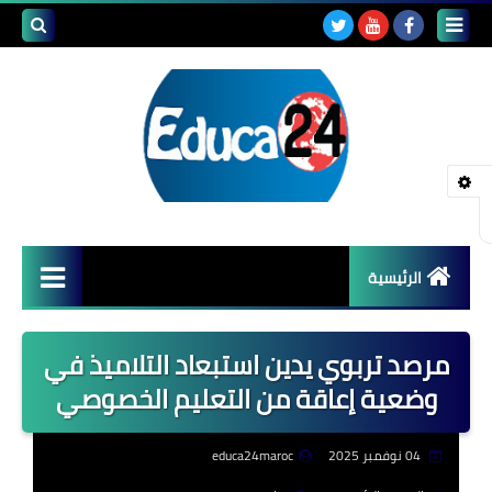
بحث هذه
المدونة
الإلكتروني
الرئيسية
أصداء المدارس
مرصد تربوي يدين استبعاد التلاميذ في
قضايا تربوية
وضعية إعاقة من التعليم الخصوصي
مستجدات التعليم
04 نوفمبر 2025
educa24maroc
مشاكل التعليم