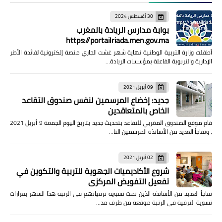
30 أغسطس 2024
بوابة مدارس الريادة بالمغرب
https://portailriada.men.gov.ma
أطقلت وزارة التربية الوطنية نهاية شهر غشت الجاري منصة إلكترونية لفائدة الأطر
الإدارية والتربوية الفاعلة بمؤسسات الريادة…
09 أبريل 2021
جديد: إخضاع المرسمين لنفس صندوق التقاعد
الخاص بالمتعاقدين
قام موقع الصندوق المغربي للتقاعد بتحديث جديد بتاريخ اليوم الجمعة 9 أبريل 2021
، وتفاجأ العديد من الأساتذة المرسمين التا…
02 أبريل 2021
شروع الأكاديميات الجهوية للتربية والتكوين في
تفعيل التفويض المركزي
تفاجأ العديد من الأساتذة الذين تمت تسوية ترقياتهم في الرتبة هذا الشهر بقرارات
تسوية الترقية في الرتبة موقعة من طرف مد…