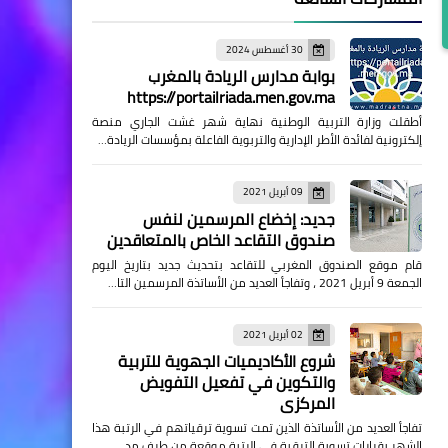
30 أغسطس 2024
بوابة مدارس الريادة بالمغرب
https://portailriada.men.gov.ma
أطقلت وزارة التربية الوطنية نهاية شهر غشت الجاري منصة
إلكترونية لفائدة الأطر الإدارية والتربوية الفاعلة بمؤسسات الريادة…
09 أبريل 2021
جديد: إخضاع المرسمين لنفس
صندوق التقاعد الخاص بالمتعاقدين
قام موقع الصندوق المغربي للتقاعد بتحديث جديد بتاريخ اليوم
الجمعة 9 أبريل 2021 ، وتفاجأ العديد من الأساتذة المرسمين التا…
02 أبريل 2021
شروع الأكاديميات الجهوية للتربية
والتكوين في تفعيل التفويض
المركزي
تفاجأ العديد من الأساتذة الذين تمت تسوية ترقياتهم في الرتبة هذا
الشهر بقرارات تسوية الترقية في الرتبة موقعة من طرف مد…