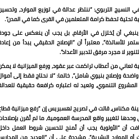
في النسيج التربوي: “ننتظر عدالة في توزيع الموارد، وتحسين
ية تحتية تحفظ كرامة المتعلمين في القرى كما في المدن”.
 ينبغي أن يُختزل في الأرقام، بل يجب أن ينعكس على جودة
ر للأساتذة”، معتبراً أن “الإصلاح الحقيقي يبدأ من إعادة
وير لا مجرد مرفق لتدبير الأعداد”.
ة تعاني من أعطاب تراكمت عبر عقود، ورفع الميزانية لا يمكن
 واضحة وإصلاح بنيوي شامل”، خاتما: “لا نحتاج فقط إلى أموال
لمشروع التنموي، وتعيد له اعتباره كرافعة حقيقية للعدالة
مدينة مكناس، قالت في تصريح لهسبريس إن “رفع ميزانية قطاع
 وحدها لتغيير واقع المدرسة العمومية، ما لم تُقرن بإصلاحات
فت أن “الأولوية يجب أن تُمنح لتحسين شروط العمل داخل
أو الموارد البشرية”، مشددة على أن “العديد من المدارس