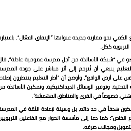
كمي نحو مقاربة جديدة عنوانها “الإنفاق الفعّال”، باعتباره
التربوية ككل.
وعضو في “شبكة الأساتذة من أجل مدرسة عمومية عادلة”، قال
تعليم ينبغي أن تُترجم إلى أثر مباشر على جودة المدرسة
 على أرض الواقع”، وأوضح أن “أطر التعليم ينتظرون إصلاحاً
 التحتية، وتوفير الوسائل الديداكتيكية، وتمكين الأساتذة من
هني، خصوصاً في القرى والمناطق المهمشة”.
يكون هدفاً في حد ذاته، بل وسيلة لإعادة الثقة في المدرسة
 الخاص”؛ كما دعا إلى مأسسة الحوار مع الفاعلين التربويين
لتمويل ومجالات صرفه.