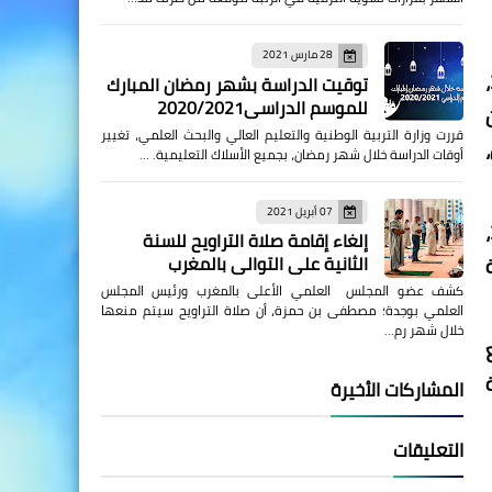
28 مارس 2021
يترقب الفاعلون في قطاع التعليم بالمغرب تفاصيل الحكومة بشأن رفع الميزانية في مشروع قانون المالية 2026،
توقيت الدراسة بشهر رمضان المبارك
للموسم الدراسي2020/2021
قررت وزارة التربية الوطنية والتعليم العالي والبحث العلمي، تغيير
أوقات الدراسة خلال شهر رمضان، بجميع الأسلاك التعليمية. …
07 أبريل 2021
وفي أفق الإصلاحات المنتظرة تأكد تعزيز الإنفاق العمومي على التعليم ضمن مشروع قانون المالية لسنة 2026،
إلغاء إقامة صلاة التراويح للسنة
الثانية على التوالي بالمغرب
نة
كشف عضو المجلس العلمي الأعلى بالمغرب ورئيس المجلس
العلمي بوجدة؛ مصطفى بن حمزة، أن صلاة التراويح سيتم منعها
خلال شهر رم…
المشاركات الأخيرة
التعليقات