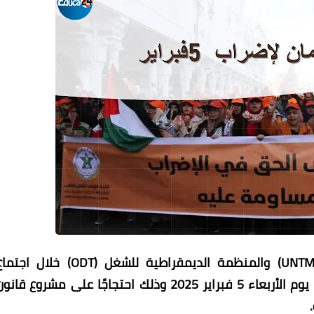
قررت نقابتا الاتحاد الوطني للشغل بالمغرب (UNTM) والمنظمة الديمقراطية للشغل (ODT) خلال ا
استثنائي، خوض إضراب عام في جميع القطاعات يوم الأربعاء 5 فبراير 2025 وذلك احتجاجًا على مشروع قان