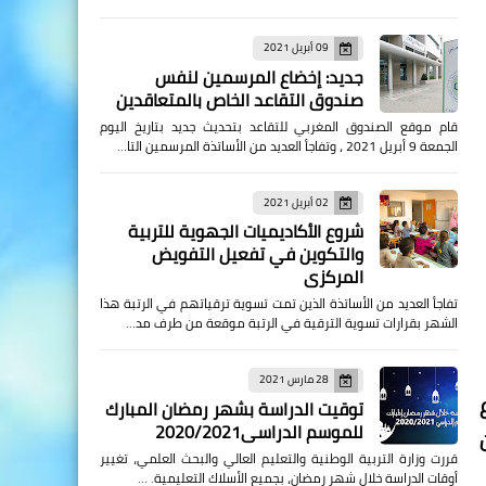
09 أبريل 2021
جديد: إخضاع المرسمين لنفس
صندوق التقاعد الخاص بالمتعاقدين
قام موقع الصندوق المغربي للتقاعد بتحديث جديد بتاريخ اليوم
الجمعة 9 أبريل 2021 ، وتفاجأ العديد من الأساتذة المرسمين التا…
02 أبريل 2021
شروع الأكاديميات الجهوية للتربية
والتكوين في تفعيل التفويض
المركزي
تفاجأ العديد من الأساتذة الذين تمت تسوية ترقياتهم في الرتبة هذا
الشهر بقرارات تسوية الترقية في الرتبة موقعة من طرف مد…
28 مارس 2021
جتماع
توقيت الدراسة بشهر رمضان المبارك
للموسم الدراسي2020/2021
ون
قررت وزارة التربية الوطنية والتعليم العالي والبحث العلمي، تغيير
أوقات الدراسة خلال شهر رمضان، بجميع الأسلاك التعليمية. …