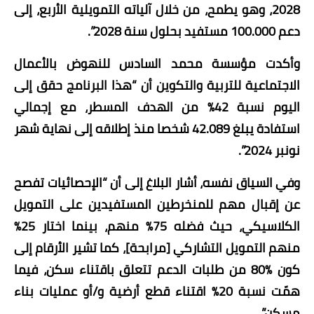
2028، وهو يطمح، من خلال آلياته التمويلية الأربع، إلى
دعم 100.000 مستفيد بحلول سنة 2028”.
وأكدت مؤسسة محمد السادس للنهوض بالأعمال
الاجتماعية للتربية والتكوين أن “هذا البرنامج حقق إلى
اليوم نسبة 42% من الهدف المسطر، مع إجمالي
استفادة يبلغ 42.089 شخصا منذ إطلاقه إلى نهاية شهر
نونبر 2024”.
وفي السياق نفسه، أشار البلاغ إلى أن “الإحصائيات تفصح
عن إقبال مهم للمنخرطين المستفيدين على التمويل
الكلاسيكي، حيث فضله 75% منهم، بينما اختار 25%
منهم التمويل التشاركي [مرابحة]، كما تشير الأرقام إلى
كون %80 من طلبات الدعم تتعلق باقتناء سكن، فيما
همّت نسبة 20% اقتناء قطع أرضية و/أو عمليات بناء
مسكن”.