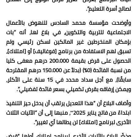
لصالح أسرة التعليم”.
وأوضحت مؤسسة محمد السادس للنهوض بالأعمال
الاجتماعية للتربية والتكوين، في بلاغ لها، أنه “بات
بإمكان المنخرطين غير المالكين لسكن رئيسي ولم
تسبق لهم الاستفادة من برنامج [فوغاليف] أو [امتلاك]،
الحصول على قرض بقيمة 200.000 درهم معفى كليا
من نسبة الفائدة (0%) (بدلاً عن 150.000 درهم المقترحة
سابقًا)، مع أجل سداد محدد في 15 سنة على الأكثر،
ويمكن إرفاقه بقرض تكميلي بسعر فائدة تفضيلي”.
وأضاف البلاغ أن “هذا التعديل يرتقب أن يدخل حيز التنفيذ
ابتداءً من فاتح يناير 2025″، منبها إلى أن “الآليات الثلاث
الأخرى لبرنامج [امتلاك] لن يطالها أي تغيير”.
وذكّر البلاغ بالآليات الأخرى لبرنامج امتلاك، أولها “قرض