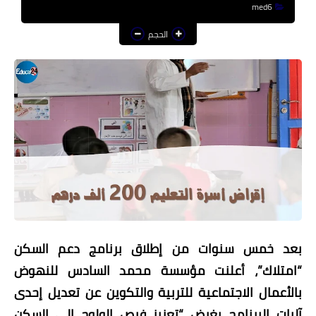
med6
منوعات إخبارية
الحجم
مواضيع تربوية
وثائق تربوية
الشؤون الاجتماعية لأسرة
التعليم
بعد خمس سنوات من إطلاق برنامج دعم السكن
“امتلاك”، أعلنت مؤسسة محمد السادس للنهوض
بالأعمال الاجتماعية للتربية والتكوين عن تعديل إحدى
آليات البرنامج بغرض “تعزيز فرص الولوج إلى السكن