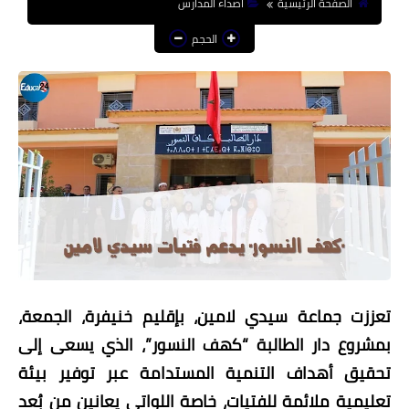
الصفحة الرئيسية
أصداء المدارس
منوعات إخبارية
الحجم
مواضيع تربوية
وثائق تربوية
الشؤون الاجتماعية لأسرة
التعليم
تعززت جماعة سيدي لامين، بإقليم خنيفرة، الجمعة،
بمشروع دار الطالبة “كهف النسور”، الذي يسعى إلى
تحقيق أهداف التنمية المستدامة عبر توفير بيئة
تعليمية ملائمة للفتيات، خاصة اللواتي يعانين من بُعد