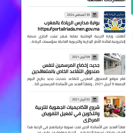
30 أغسطس 2024
بوابة مدارس الريادة بالمغرب
https://portailriada.men.gov.ma
أطقلت وزارة التربية الوطنية نهاية شهر غشت الجاري منصة
إلكترونية لفائدة الأطر الإدارية والتربوية الفاعلة بمؤسسات الريادة…
09 أبريل 2021
جديد: إخضاع المرسمين لنفس
صندوق التقاعد الخاص بالمتعاقدين
قام موقع الصندوق المغربي للتقاعد بتحديث جديد بتاريخ اليوم
الجمعة 9 أبريل 2021 ، وتفاجأ العديد من الأساتذة المرسمين التا…
02 أبريل 2021
شروع الأكاديميات الجهوية للتربية
والتكوين في تفعيل التفويض
المركزي
تفاجأ العديد من الأساتذة الذين تمت تسوية ترقياتهم في الرتبة هذا
الشهر بقرارات تسوية الترقية في الرتبة موقعة من طرف مد…