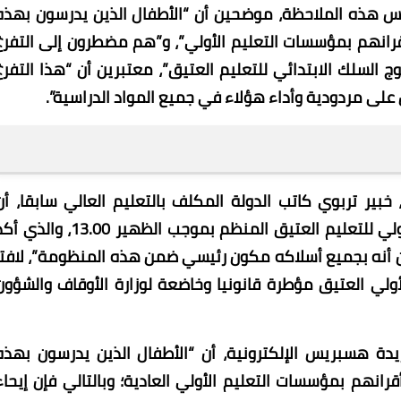
س هذه الملاحظة، موضحين أن “الأطفال الذين يدرسون بهذه
انهم بمؤسسات التعليم الأولي”، و”هم مضطرون إلى التفرغ
 السلك الابتدائي للتعليم العتيق”، معتبرين أن “هذا التفرغ
على مردودية وأداء هؤلاء في جميع المواد الدراسية”.
ير تربوي كاتب الدولة المكلف بالتعليم العالي سابقا، أن
“التعليم بالكتاتيب القرآنية هو بمثابة السلك الأولي للتعليم العتيق المنظم بموجب الظهير 13.00، وا
وين أنه بجميع أسلاكه مكون رئيسي ضمن هذه المنظومة”، لافتا
لي العتيق مؤطرة قانونيا وخاضعة لوزارة الأوقاف والشؤون
ة هسبريس الإلكترونية، أن “الأطفال الذين يدرسون بهذه
نهم بمؤسسات التعليم الأولي العادية؛ وبالتالي فإن إيحاء