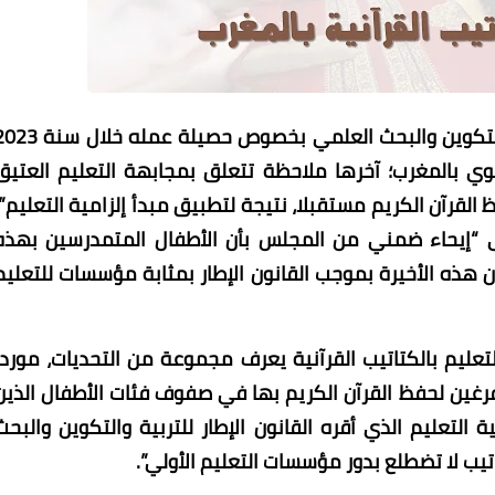
تستمر مضامين تقرير المجلس الأعلى للتربية والتكوين والبحث العلمي بخصوص حصيلة عمله
وي بالمغرب؛ آخرها ملاحظة تتعلق بمجابهة التعليم العتيق
القرآن الكريم مستقبلا، نتيجة لتطبيق مبدأ إلزامية التعليم”؛
ى “إيحاء ضمني من المجلس بأن الأطفال المتمدرسين بهذه
ن هذه الأخيرة بموجب القانون الإطار بمثابة مؤسسات للتعليم
عليم بالكتاتيب القرآنية يعرف مجموعة من التحديات، موردا
فرغين لحفظ القرآن الكريم بها في صفوف فئات الأطفال الذين
 إلى مبدأ إلزامية التعليم الذي أقره القانون الإطار للتربية والتكوين والبحث
يب لا تضطلع بدور مؤسسات التعليم الأولي”.